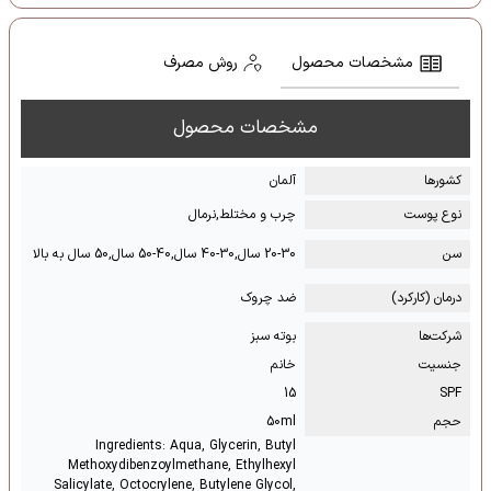
مشخصات محصول
روش مصرف
مشخصات محصول
کشور‌ها
آلمان
نوع پوست
چرب و مختلط,نرمال
سن
20-30 سال,30-40 سال,40-50 سال,50 سال به بالا
درمان (کارکرد)
ضد چروک
شرکت‌ها
بوته سبز
جنسیت
خانم
15
SPF
حجم
50ml
Ingredients: Aqua, Glycerin, Butyl
Methoxydibenzoylmethane, Ethylhexyl
Salicylate, Octocrylene, Butylene Glycol,