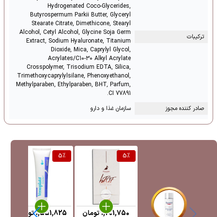
Hydrogenated Coco-Glycerides,
Butyrospermum Parkii Butter, Glyceryl
Stearate Citrate, Dimethicone, Stearyl
Alcohol, Cetyl Alcohol, Glycine Soja Germ
ترکیبات
Extract, Sodium Hyaluronate, Titanium
Dioxide, Mica, Caprylyl Glycol,
Acrylates/C10-30 Alkyl Acrylate
Crosspolymer, Trisodium EDTA, Silica,
Trimethoxycaprylylsilane, Phenoxyethanol,
Methylparaben, Ethylparaben, BHT, Parfum,
CI 77891.
صادر کننده مجوز
سازمان غذا و دارو
%
5
%
5
%
1,201,750
تومان
1,551,825
تومان
5