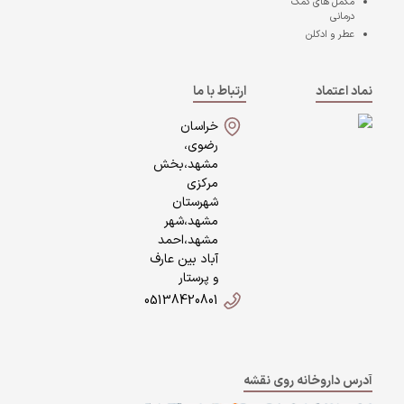
مکمل های کمک
درمانی
عطر و ادکلن
نماد اعتماد
ارتباط با ما
خراسان
رضوی،
مشهد،بخش
مرکزی
شهرستان
مشهد،شهر
مشهد،احمد
آباد بین عارف
و پرستار
05138420801
آدرس داروخانه روی نقشه