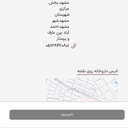
مشهد،بخش
مرکزی
شهرستان
مشهد،شهر
مشهد،احمد
آباد بین عارف
و پرستار
05138420801
آدرس داروخانه روی نقشه
ناموجود
Powered By
A Pluss