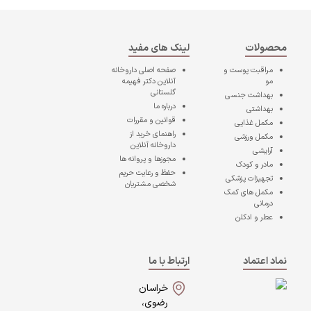
محصولات
لینک های مفید
مراقبت پوست و
صفحه اصلی
داروخانه
مو
آنلاین دکتر فهیمه
گلستانی
بهداشت جنسی
درباره ما
بهداشتی
قوانین و مقررات
مکمل غذایی
راهنمای خرید از
مکمل ورزشی
داروخانه آنلاین
آرایشی
مجوزها و پروانه ها
مادر و کودک
حفظ و رعایت حریم
تجهیزات پزشکی
شخصی مشتریان
مکمل های کمک
درمانی
عطر و ادکلن
نماد اعتماد
ارتباط با ما
خراسان
رضوی،