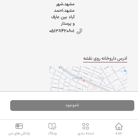
مشهد،شهر
مشهد،احمد
آباد بین عارف
و پرستار
05138420801
آدرس داروخانه روی نقشه
ناموجود
Powered By
A Pluss
خانه
دسته بندی
وبلاگ
پاداش های من