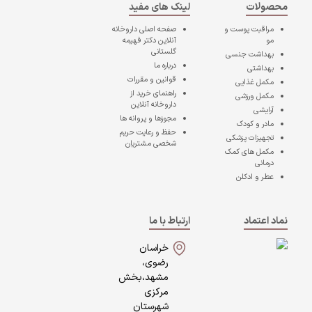
محصولات
لینک های مفید
مراقبت پوست و
صفحه اصلی
داروخانه
مو
آنلاین دکتر فهیمه
گلستانی
بهداشت جنسی
درباره ما
بهداشتی
قوانین و مقررات
مکمل غذایی
راهنمای خرید از
مکمل ورزشی
داروخانه آنلاین
آرایشی
مجوزها و پروانه ها
مادر و کودک
حفظ و رعایت حریم
تجهیزات پزشکی
شخصی مشتریان
مکمل های کمک
درمانی
عطر و ادکلن
نماد اعتماد
ارتباط با ما
خراسان
رضوی،
مشهد،بخش
مرکزی
شهرستان