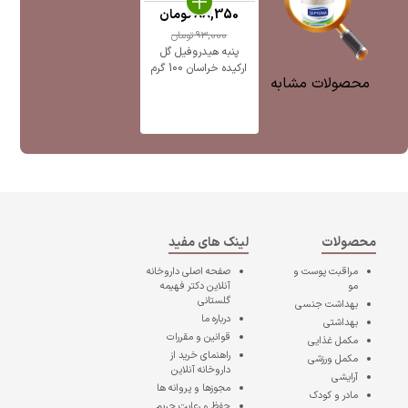
88,350
تومان
93,000
تومان
پنبه هیدروفیل گل
ارکیده خراسان 100 گرم
محصولات مشابه
محصولات
لینک های مفید
مراقبت پوست و
صفحه اصلی
داروخانه
مو
آنلاین دکتر فهیمه
گلستانی
بهداشت جنسی
درباره ما
بهداشتی
قوانین و مقررات
مکمل غذایی
راهنمای خرید از
مکمل ورزشی
داروخانه آنلاین
آرایشی
مجوزها و پروانه ها
مادر و کودک
حفظ و رعایت حریم