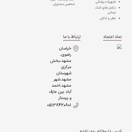
تجهیزات پزشکی
شخصی مشتریان
مکمل های کمک
درمانی
عطر و ادکلن
نماد اعتماد
ارتباط با ما
خراسان
رضوی،
مشهد،بخش
مرکزی
شهرستان
مشهد،شهر
مشهد،احمد
آباد بین عارف
و پرستار
05138420801
آدرس داروخانه روی نقشه