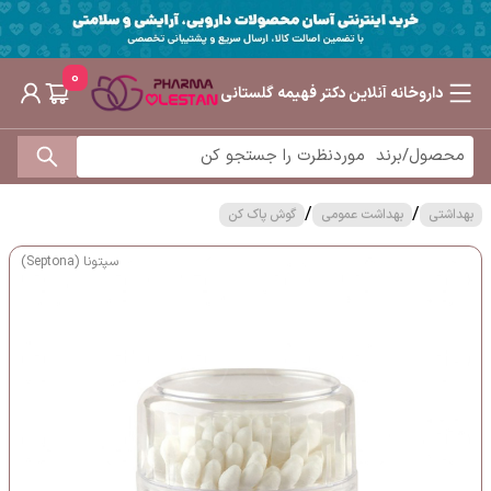
0
داروخانه آنلاین دکتر فهیمه گلستانی
/
/
بهداشتی
بهداشت عمومی
گوش پاک کن
سپتونا (Septona)