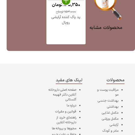
145,350
تومان
153,000
تومان
پد پاک کننده آرایشی
رویال
محصولات مشابه
محصولات
لینک های مفید
مراقبت پوست و
صفحه اصلی
داروخانه
مو
آنلاین دکتر فهیمه
گلستانی
بهداشت جنسی
درباره ما
بهداشتی
قوانین و مقررات
مکمل غذایی
راهنمای خرید از
مکمل ورزشی
داروخانه آنلاین
آرایشی
مجوزها و پروانه ها
مادر و کودک
حفظ و رعایت حریم