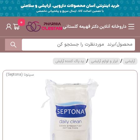
0
داروخانه آنلاین دکتر فهیمه گلستانی
/
/
آرایشی
ابزار و لوازم آرایشی
پد پاک کننده آرایش
سپتونا (Septona)