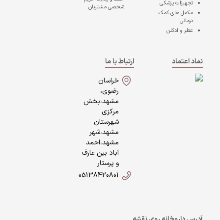
تجهیزات پزشکی
شخصی مشتریان
مکمل های کمک
درمانی
عطر و ادکلن
نماد اعتماد
ارتباط با ما
خراسان
رضوی،
مشهد،بخش
مرکزی
شهرستان
مشهد،شهر
مشهد،احمد
آباد بین عارف
و پرستار
05138420801
آدرس داروخانه روی نقشه