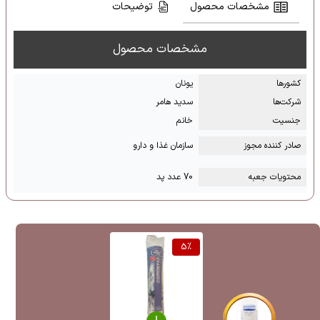
مشخصات محصول
توضیحات
مشخصات محصول
کشور‌ها
یونان
شرکت‌ها
سدید هامر
جنسیت
خانم
صادر کننده مجوز
سازمان غذا و دارو
محتویات جعبه
70 عدد پد
5
%