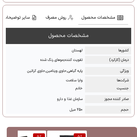
مشخصات محصول
روش مصرف
سایر توضیحات
مشخصات محصول
کشور‌ها
لهستان
درمان (کارکرد)
تقویت کننده,موهای رنگ شده
ویژگی
پایه گیاهی,حاوی ویتامین,حاوی کراتین
شرکت‌ها
وایا سلامت
جنسیت
خانم
صادر کننده مجوز
سازمان غذا و دارو
حجم
250 میل