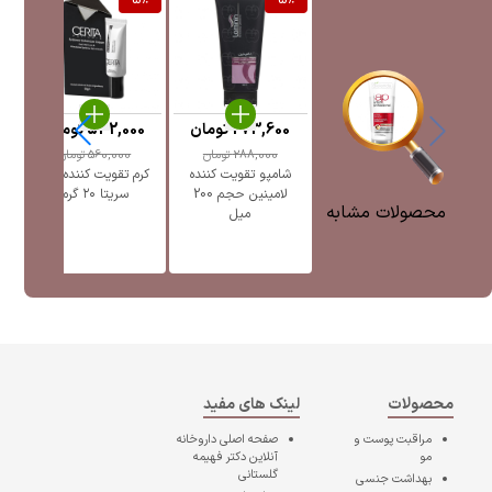
%
5
%
5
%
273,600
تومان
532,000
تومان
0
288,000
تومان
560,000
تومان
شامپو تقویت کننده
کرم تقویت کننده ابرو
لامینین حجم 200
سریتا ۲۰ گرم
محصولات مشابه
میل
محصولات
لینک های مفید
مراقبت پوست و
صفحه اصلی
داروخانه
مو
آنلاین دکتر فهیمه
گلستانی
بهداشت جنسی