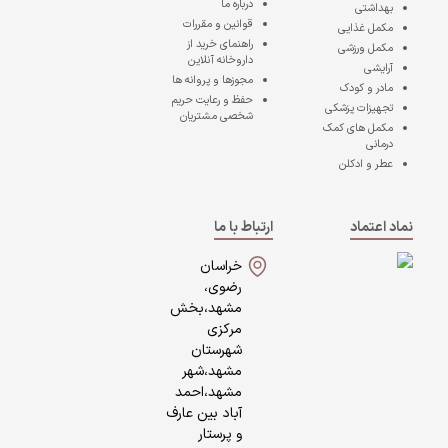
درباره ما
بهداشتی
قوانین و مقررات
مکمل غذایی
راهنمای خرید از
مکمل ورزشی
داروخانه آنلاین
آرایشی
مجوزها و پروانه ها
مادر و کودک
حفظ و رعایت حریم
تجهیزات پزشکی
شخصی مشتریان
مکمل های کمک
درمانی
عطر و ادکلن
نماد اعتماد
ارتباط با ما
خراسان
رضوی،
مشهد،بخش
مرکزی
شهرستان
مشهد،شهر
مشهد،احمد
آباد بین عارف
و پرستار