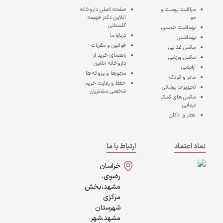
مراقبت پوست و
صفحه اصلی
داروخانه
مو
آنلاین دکتر فهیمه
گلستانی
بهداشت جنسی
درباره ما
بهداشتی
قوانین و مقررات
مکمل غذایی
راهنمای خرید از
مکمل ورزشی
داروخانه آنلاین
آرایشی
مجوزها و پروانه ها
مادر و کودک
حفظ و رعایت حریم
تجهیزات پزشکی
شخصی مشتریان
مکمل های کمک
درمانی
عطر و ادکلن
نماد اعتماد
ارتباط با ما
خراسان
رضوی،
مشهد،بخش
مرکزی
شهرستان
مشهد،شهر