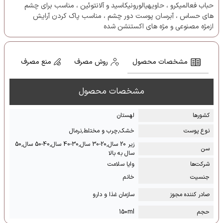
حباب فعالمیکرو ، حاویهیالورونیکاسید و آلانتوئین ، مناسب برای چشم
های حساس ، آبرسان پوست دور چشم ، مناسب پاک کردن آرایش
ازمژه مصنوعی و مژه های اکستنشن شده
مشخصات محصول
روش مصرف
منع مصرف
مشخصات محصول
کشور‌ها
لهستان
نوع پوست
خشک,چرب و مختلط,نرمال
زیر 20 سال,20-30 سال,30-40 سال,40-50 سال,50
سن
سال به بالا
شرکت‌ها
وایا سلامت
جنسیت
خانم
صادر کننده مجوز
سازمان غذا و دارو
حجم
150ml