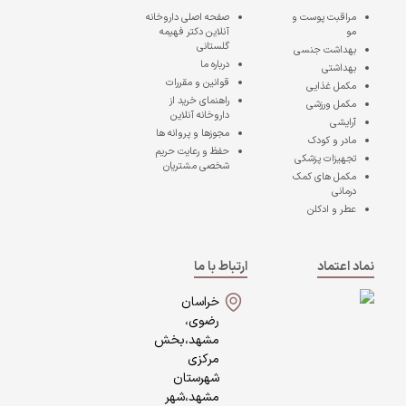
مراقبت پوست و
صفحه اصلی
داروخانه
مو
آنلاین دکتر فهیمه
گلستانی
بهداشت جنسی
درباره ما
بهداشتی
قوانین و مقررات
مکمل غذایی
راهنمای خرید از
مکمل ورزشی
داروخانه آنلاین
آرایشی
مجوزها و پروانه ها
مادر و کودک
حفظ و رعایت حریم
تجهیزات پزشکی
شخصی مشتریان
مکمل های کمک
درمانی
عطر و ادکلن
نماد اعتماد
ارتباط با ما
خراسان
رضوی،
مشهد،بخش
مرکزی
شهرستان
مشهد،شهر