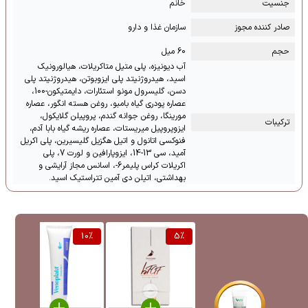
جنسیت
خانم
صادر کننده مجوز
سازمان غذا و دارو
حجم
60 میل
آب دیونیزه، پلی متیل متاکریلات، هیالورونیک
اسید، هیدروژنیتد پلی ایزوبوتن، هیدروژنیتد پلی
دسن، گلیسرول مونو استئارات، دایمتیکون-100،
عصاره پودری گیاه بامبو، روغن هسته انگور، عصاره
مورینگا، روغن جوانه گندم، پروپیلن گلایکول،
ترکیبات
ایزوپروپیل میریستات، عصاره ریشه گیاه بابا آدم،
فنوکسی اتانول و اتیل هگزیل گلیسیرین، پلی اکریل
آمید، سی 13-14، ایزوپارافین و لورت 7، پلی
اکریلات کراس پلیمر6-، اسانس مجاز آرایشی و
بهداشتی، اتیلن دی آمین تتراستیک اسید.
%
10
%
5
%