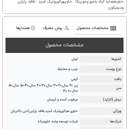
حاویعصاره گیاه بامبو ومورینگا ، حاویهیالورونیک اسید ، فاقد پارابن
وسیلیکون
مشخصات محصول
روش مصرف
هشدارها
مشخصات محصول
کشور‌ها
ایران
نوع پوست
چرب و مختلط
بافت
کرمی
زیر 20 سال,20-30 سال,30-40 سال,40-50 سال,50
سن
سال به بالا
درمان (کارکرد)
مرطوب کننده و آبرسان
ویژگی
حاوی هیالورونیک اسید,فاقد پارابن,آنتی باکتریال
شرکت‌ها
شرکت توسعه وشه خاورمیانه