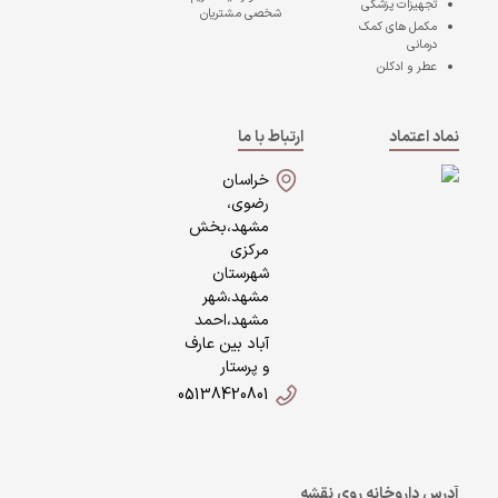
تجهیزات پزشکی
شخصی مشتریان
مکمل های کمک
درمانی
عطر و ادکلن
نماد اعتماد
ارتباط با ما
خراسان
رضوی،
مشهد،بخش
مرکزی
شهرستان
مشهد،شهر
مشهد،احمد
آباد بین عارف
و پرستار
05138420801
آدرس داروخانه روی نقشه