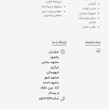
داروخانه آنلاین
آرایشی
مجوزها و پروانه ها
مادر و کودک
حفظ و رعایت حریم
تجهیزات پزشکی
شخصی مشتریان
مکمل های کمک
درمانی
عطر و ادکلن
نماد اعتماد
ارتباط با ما
خراسان
رضوی،
مشهد،بخش
مرکزی
شهرستان
مشهد،شهر
مشهد،احمد
آباد بین عارف
و پرستار
05138420801