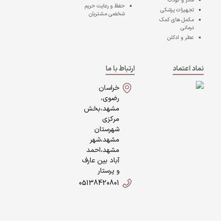
مادر و کودک
حفظ و رعایت حریم
تجهیزات پزشکی
شخصی مشتریان
مکمل های کمک
درمانی
عطر و ادکلن
نماد اعتماد
ارتباط با ما
خراسان
رضوی،
مشهد،بخش
مرکزی
شهرستان
مشهد،شهر
مشهد،احمد
آباد بین عارف
و پرستار
05138420801