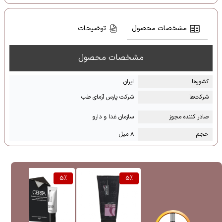
مشخصات محصول
توضیحات
مشخصات محصول
کشور‌ها
ایران
شرکت‌ها
شرکت پارس آزمای طب
صادر کننده مجوز
سازمان غدا و دارو
حجم
۸ میل
%
5
%
5
%