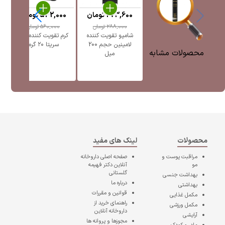
273,600
تومان
532,000
تومان
0
288,000
تومان
560,000
تومان
شامپو تقویت کننده
کرم تقویت کننده ابرو
لامینین حجم 200
سریتا ۲۰ گرم
محصولات مشابه
میل
محصولات
لینک های مفید
مراقبت پوست و
صفحه اصلی
داروخانه
مو
آنلاین دکتر فهیمه
گلستانی
بهداشت جنسی
درباره ما
بهداشتی
قوانین و مقررات
مکمل غذایی
راهنمای خرید از
مکمل ورزشی
داروخانه آنلاین
آرایشی
مجوزها و پروانه ها