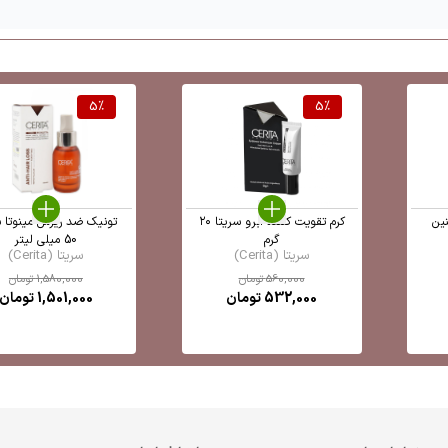
5
%
5
%
نین
کرم تقویت کننده ابرو سریتا ۲۰
تونیک ضد ریزش مینوتا س
گرم
50 میلی لیتر
سریتا (Cerita)
سریتا (Cerita)
560,000
تومان
1,580,000
تومان
532,000
تومان
1,501,000
تومان