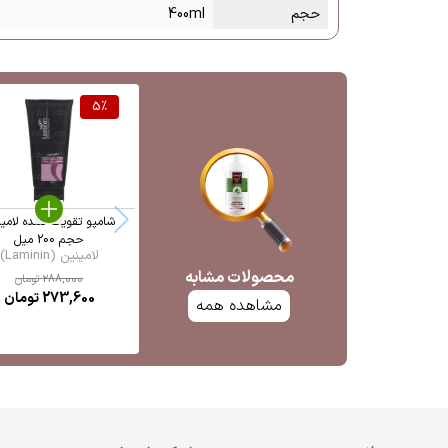
حجم
400ml
5
%
شامپو تقویت کننده لامی
حجم 200 میل
لامینین (Laminin)
محصولات مشابه
288,000
تومان
273,600
تومان
مشاهده همه