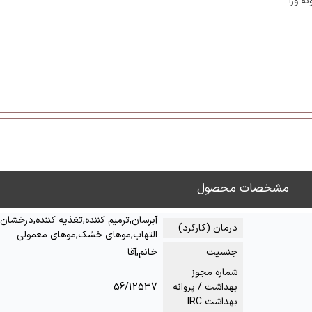
ئه ورا
مشخصات محصول
آبرسان,ترمیم کننده,تغذیه کننده,درخشان
درمان (کارکرد)
التهاب,موهای خشک,موهای معمولی
جنسیت
خانم,آقا
شماره مجوز
بهداشت / پروانه
56/12537
بهداشت IRC