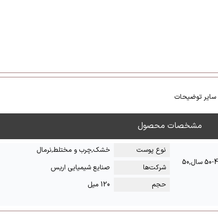
سایر توضیحات
مشخصات محصول
نوع پوست
خشک,چرب و مختلط,نرمال
زیر 20 سال,20-30 سال,30-40 سال,40-50 سال,50
شرکت‌ها
صنایع شیمیایی اریس
حجم
120 میل