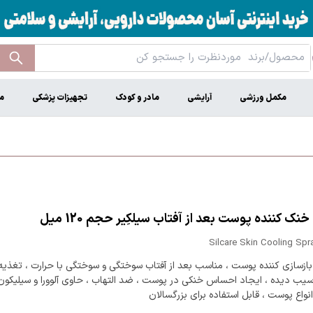
مکمل ورزشی
آرایشی
مادر و کودک
تجهیزات پزشکی
م
نک کننده پوست بعد از آفتاب سیلکِیر حجم 120 میل
Silcare Skin Cooling Spr
بازسازی کننده پوست ، مناسب بعد از آفتاب سوختگی و سوختگی با حرارت ، تغذیه 
یب دیده ، ایجاد احساس خنکی در پوست ، ضد التهاب ، حاوی آلوورا و سیلیکون 
واع پوست ، قابل استفاده برای بزرگسالان