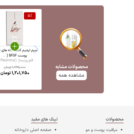
5
%
سرم ترمیم کننده لکه های 
پوست bFGF ( ...
فلورویساژ (fleurvisa ...
محصولات مشابه
1,265,000
تومان
1,201,750
تومان
مشاهده همه
محصولات
لینک های مفید
مراقبت پوست و مو
صفحه اصلی
داروخانه