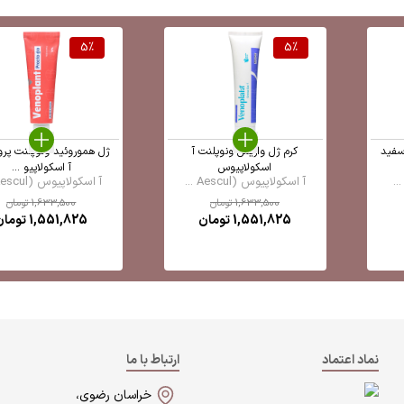
5
%
5
%
سفید
کرم ژل واریس ونوپلنت آ
ژل هموروئید ونوپلنت پرو
اسکولاپیوس
آ اسکولاپیو ...
آ اسکولاپیوس (Aescul ...
آ اسکولاپیوس (Aescul ...
1,633,500
تومان
1,633,500
تومان
1,551,825
تومان
1,551,825
تومان
نماد اعتماد
ارتباط با ما
خراسان رضوی،