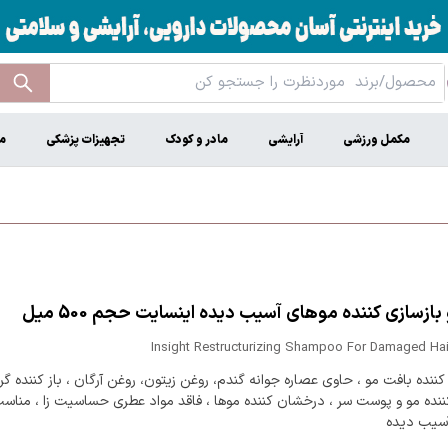
مکمل ورزشی
آرایشی
مادر و کودک
تجهیزات پزشکی
م
بازسازی کننده موهای آسیب دیده اینسایت حجم 500 میل
Insight Restructurizing Shampoo For Damaged Hai
کننده بافت مو ، حاوی عصاره جوانه گندم، روغن زیتون، روغن آرگان ، باز کننده گره
ننده مو و پوست سر ، درخشان کننده موها ، فاقد مواد عطری حساسیت زا ، مناسب
سیب دیده