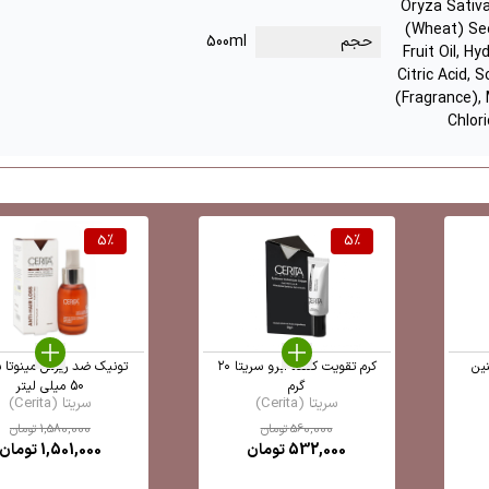
Oryza Sativa
(Wheat) See
حجم
500ml
Fruit Oil, H
Citric Acid, 
(Fragrance),
Chlor
5
%
5
%
نین
کرم تقویت کننده ابرو سریتا ۲۰
تونیک ضد ریزش مینوتا س
گرم
50 میلی لیتر
سریتا (Cerita)
سریتا (Cerita)
560,000
تومان
1,580,000
تومان
532,000
تومان
1,501,000
تومان