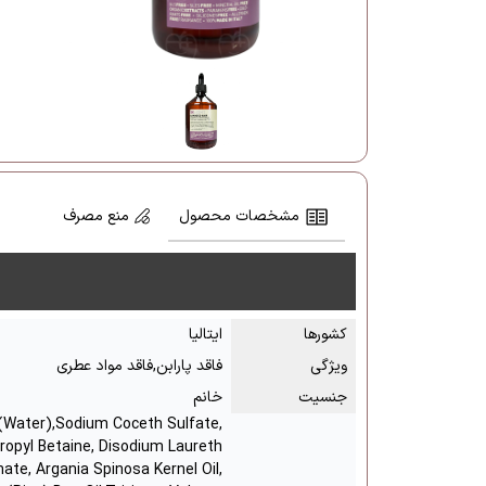
مشخصات محصول
منع مصرف
کشور‌ها
ایتالیا
ویژگی
فاقد پارابن,فاقد مواد عطری
جنسیت
خانم
(Water),Sodium Coceth Sulfate,
opyl Betaine, Disodium Laureth
nate, Argania Spinosa Kernel Oil,