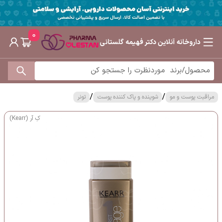
0
داروخانه آنلاین دکتر فهیمه گلستانی
/
/
مراقبت پوست و مو
شوینده و پاک کننده پوست
تونر
کِ آر (Kearr)