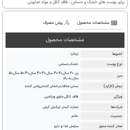
برای پوست های خشک و حساس ، فاقد الکل و مواد صابونی
مشخصات محصول
روش مصرف
مشخصات محصول
کشور‌ها
ایتالیا
نوع پوست
خشک,حساس
زیر 20 سال,20-30 سال,30-40 سال,40-50 سال,50
سن
سال به بالا
درمان (کارکرد)
بستن منافذ,درخشان کننده,روشن کننده
ویژگی
فاقد الکل,حاوی ویتامین
شرکت‌ها
تجارت گستر ایرانیان کیش
جنسیت
خانم
صادر کننده مجوز
سازمان غذا و دارو