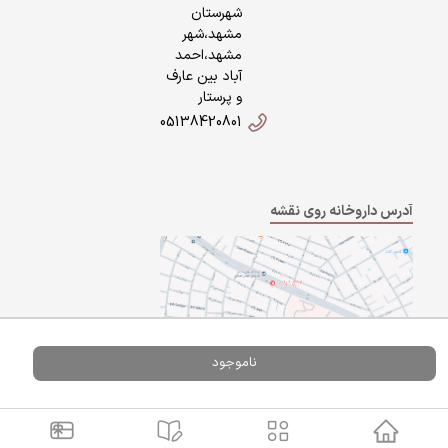
شهرستان
مشهد،شهر
مشهد،احمد
آباد بین عارف
و پرستار
05138420801
آدرس داروخانه روی نقشه
ناموجود
Powered By
A Pluss