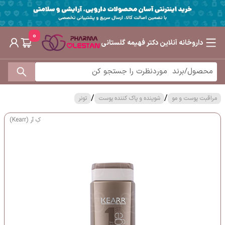
0
داروخانه آنلاین دکتر فهیمه گلستانی
/
/
مراقبت پوست و مو
شوینده و پاک کننده پوست
تونر
کِ آر (Kearr)