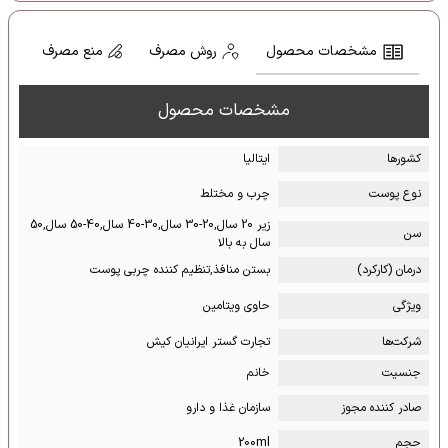
مشخصات محصول
روش مصرف
منع مصرف
مشخصات محصول
کشور‌ها
ایتالیا
نوع پوست
چرب و مختلط
زیر 20 سال,20-30 سال,30-40 سال,40-50 سال,50
سن
سال به بالا
درمان (کارکرد)
بستن منافذ,تنظیم کننده چربی پوست
ویژگی
حاوی ویتامین
شرکت‌ها
تجارت گستر ایرانیان کیش
جنسیت
خانم
صادر کننده مجوز
سازمان غذا و دارو
حجم
200ml