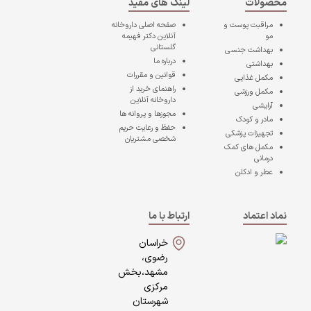
محصولات
لینک های مفید
مراقبت پوست و
صفحه اصلی
داروخانه
مو
آنلاین دکتر فهیمه
گلستانی
بهداشت جنسی
درباره ما
بهداشتی
قوانین و مقررات
مکمل غذایی
راهنمای خرید از
مکمل ورزشی
داروخانه آنلاین
آرایشی
مجوزها و پروانه ها
مادر و کودک
حفظ و رعایت حریم
تجهیزات پزشکی
شخصی مشتریان
مکمل های کمک
درمانی
عطر و ادکلن
نماد اعتماد
ارتباط با ما
خراسان
رضوی،
مشهد،بخش
مرکزی
شهرستان