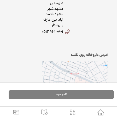
شهرستان
مشهد،شهر
مشهد،احمد
آباد بین عارف
و پرستار
05138420801
آدرس داروخانه روی نقشه
ناموجود
Powered By
A Pluss