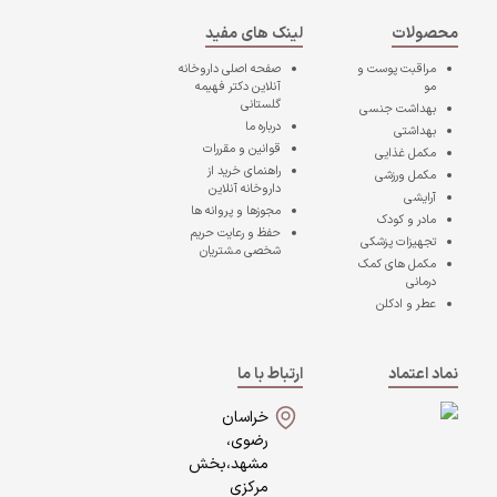
محصولات
لینک های مفید
مراقبت پوست و
صفحه اصلی
داروخانه
مو
آنلاین دکتر فهیمه
گلستانی
بهداشت جنسی
درباره ما
بهداشتی
قوانین و مقررات
مکمل غذایی
راهنمای خرید از
مکمل ورزشی
داروخانه آنلاین
آرایشی
مجوزها و پروانه ها
مادر و کودک
حفظ و رعایت حریم
تجهیزات پزشکی
شخصی مشتریان
مکمل های کمک
درمانی
عطر و ادکلن
نماد اعتماد
ارتباط با ما
خراسان
رضوی،
مشهد،بخش
مرکزی