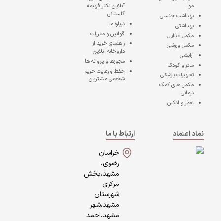
مو
آنلاین دکتر فهیمه
گلستانی
بهداشت جنسی
درباره ما
بهداشتی
قوانین و مقررات
مکمل غذایی
راهنمای خرید از
مکمل ورزشی
داروخانه آنلاین
آرایشی
مجوزها و پروانه ها
مادر و کودک
حفظ و رعایت حریم
تجهیزات پزشکی
شخصی مشتریان
مکمل های کمک
درمانی
عطر و ادکلن
نماد اعتماد
ارتباط با ما
خراسان
رضوی،
مشهد،بخش
مرکزی
شهرستان
مشهد،شهر
مشهد،احمد