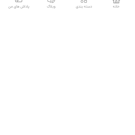
مشهد،شهر
خانه
دسته بندی
وبلاگ
پاداش های من
مشهد،احمد
آباد بین عارف
و پرستار
05138420801
آدرس داروخانه روی نقشه
Powered By
A Pluss