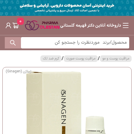
0
داروخانه آنلاین دکتر فهیمه گلستانی
/
/
مراقبت پوست و مو
مراقبت پوست صورت
کرم ضد لک
ژیناژن (Ginagen)