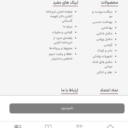
محصولات
لینک های مفید
مراقبت پوست و
صفحه اصلی
داروخانه
مو
آنلاین دکتر فهیمه
گلستانی
بهداشت جنسی
درباره ما
بهداشتی
قوانین و مقررات
مکمل غذایی
راهنمای خرید از
مکمل ورزشی
داروخانه آنلاین
آرایشی
مجوزها و پروانه ها
مادر و کودک
حفظ و رعایت حریم
تجهیزات پزشکی
شخصی مشتریان
مکمل های کمک
درمانی
عطر و ادکلن
نماد اعتماد
ارتباط با ما
خراسان
رضوی،
ناموجود
مشهد،بخش
مرکزی
شهرستان