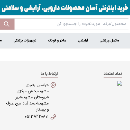
مکمل ورزشی
آرایشی
مادر و کودک
تجهیزات پزشکی
م
نماد اعتماد
ارتباط با ما
خراسان رضوی،
مشهد،بخش مرکزی
شهرستان مشهد،شهر
مشهد،احمد آباد بین عارف
و پرستار
05138420801