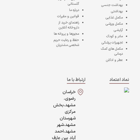
گلستانی
بهداشت جنسی
درباره ما
بهداشتی
قوانین و مقررات
مکمل غذایی
راهنمای خرید از
مکمل ورزشی
داروخانه آنلاین
آرایشی
مجوزها و پروانه ها
مادر و کودک
حفظ و رعایت حریم
تجهیزات پزشکی
شخصی مشتریان
مکمل های کمک
درمانی
عطر و ادکلن
نماد اعتماد
ارتباط با ما
خراسان
رضوی،
مشهد،بخش
مرکزی
شهرستان
مشهد،شهر
مشهد،احمد
آباد بین عارف