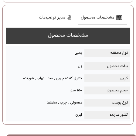
مشخصات محصول
سایر توضیحات
مشخصات محصول
نوع محفظه
پمپی
بافت محصول
ژل
کارایی
کنترل کننده چربی , ضد التهاب , شوینده
حجم محصول
150 میل
نوع پوست
معمولی , چرب , مختلط
کشور سازنده
ایران