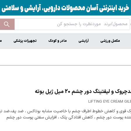
مکمل ورزشی
آرایشی
مادر و کودک
تجهیزات پزشکی
م
وک و لیفتینگ دور چشم 20 میل ژیل بوته
LIFTING EYE CREAM GI
 قوی و کاهش خطوط اطراف چشم با خاصیت مشابه بوتاکس ، ضد پف،ضد تیر
نده پوست دور چشم ، کاهش افتادگی پلک ، افزایش سفتی پوست دور چشم