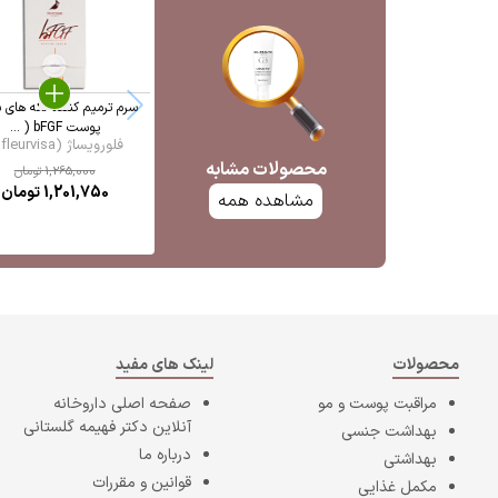
سرم ترمیم کننده لکه های 
پوست bFGF ( ...
فلورویساژ (fleurvisa ...
محصولات مشابه
1,265,000
تومان
1,201,750
تومان
مشاهده همه
محصولات
لینک های مفید
مراقبت پوست و مو
صفحه اصلی
داروخانه
آنلاین دکتر فهیمه گلستانی
بهداشت جنسی
درباره ما
بهداشتی
قوانین و مقررات
مکمل غذایی