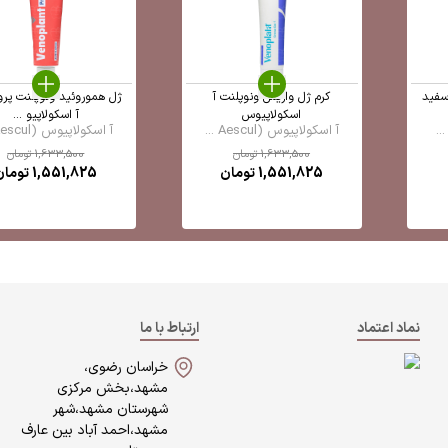
سفید
کرم ژل واریس ونوپلنت آ
ژل هموروئید ونوپلنت پرو
اسکولاپیوس
آ اسکولاپیو ...
آ اسکولاپیوس (Aescul ...
آ اسکولاپیوس (Aescul ...
1,633,500
تومان
1,633,500
تومان
1,551,825
تومان
1,551,825
تومان
نماد اعتماد
ارتباط با ما
خراسان رضوی،
مشهد،بخش مرکزی
شهرستان مشهد،شهر
مشهد،احمد آباد بین عارف