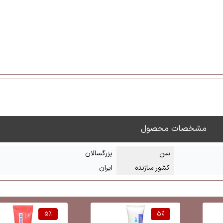
مشخصات محصول
سن
بزرگسالان
کشور سازنده
ایران
5
%
5
%