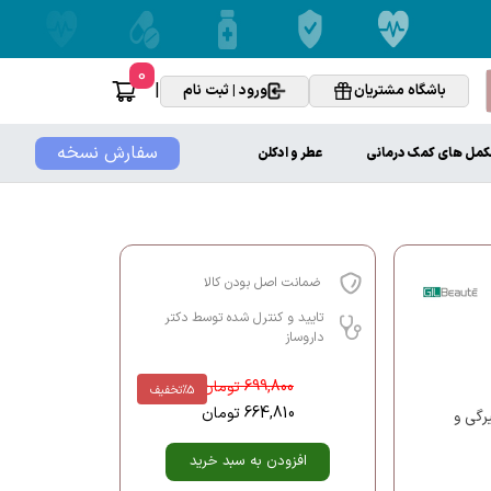
0
|
باشگاه مشتریان
ورود | ثبت نام
سفارش نسخه
کمل های کمک درمانی
عطر و ادکلن
ضمانت اصل بودن کالا
تایید و کنترل شده توسط دکتر
داروساز
699,800
تومان
%5
تخفیف
664,810
تومان
گی و
افزودن به سبد خرید