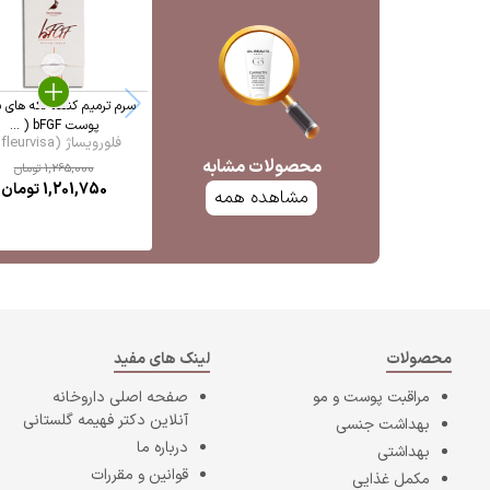
سرم ترمیم کننده لکه های 
پوست bFGF ( ...
فلورویساژ (fleurvisa ...
محصولات مشابه
1,265,000
تومان
1,201,750
تومان
مشاهده همه
محصولات
لینک های مفید
مراقبت پوست و مو
صفحه اصلی
داروخانه
آنلاین دکتر فهیمه گلستانی
بهداشت جنسی
درباره ما
بهداشتی
قوانین و مقررات
مکمل غذایی