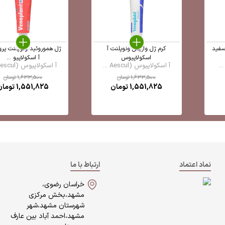
سفید
کرم ژل واریس ونوپلنت آ
ژل هموروئید ونوپلنت پرو
اسکولاپیوس
آ اسکولاپیو ...
آ اسکولاپیوس (Aescul ...
آ اسکولاپیوس (Aescul ...
1,633,500
تومان
1,633,500
تومان
1,551,825
تومان
1,551,825
تومان
نماد اعتماد
ارتباط با ما
خراسان رضوی،
مشهد،بخش مرکزی
شهرستان مشهد،شهر
مشهد،احمد آباد بین عارف