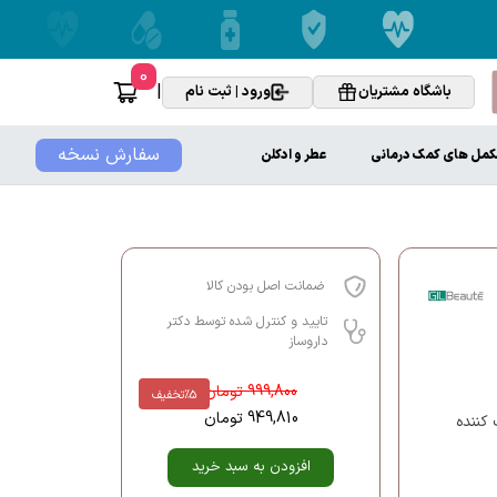
0
|
باشگاه مشتریان
ورود | ثبت نام
سفارش نسخه
کمل های کمک درمانی
عطر و ادکلن
ضمانت اصل بودن کالا
تایید و کنترل شده توسط دکتر
داروساز
999,800
تومان
%5
تخفیف
949,810
تومان
 کننده
افزودن به سبد خرید