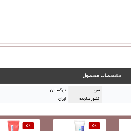
مشخصات محصول
سن
بزرگسالان
کشور سازنده
ایران
5
%
5
%