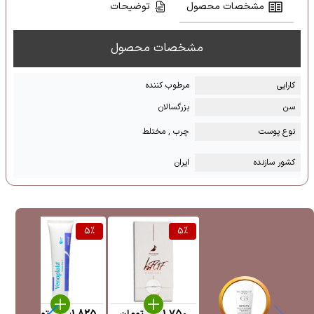
مشخصات محصول
توضیحات
مشخصات محصول
کارایی
مرطوب کننده
سن
بزرگسالان
نوع پوست
چرب , مختلط
کشور سازنده
ایران
%
5
%
5
%