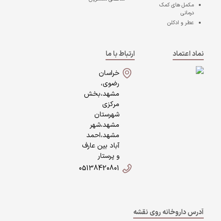
مکمل های کمک
درمانی
عطر و ادکلن
نماد اعتماد
ارتباط با ما
خراسان
رضوی،
مشهد،بخش
مرکزی
شهرستان
مشهد،شهر
مشهد،احمد
آباد بین عارف
و پرستار
05138420801
آدرس داروخانه روی نقشه