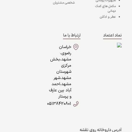
تجهیزات پزشکی
شخصی مشتریان
مکمل های کمک
درمانی
عطر و ادکلن
نماد اعتماد
ارتباط با ما
خراسان
رضوی،
مشهد،بخش
مرکزی
شهرستان
مشهد،شهر
مشهد،احمد
آباد بین عارف
و پرستار
05138420801
آدرس داروخانه روی نقشه