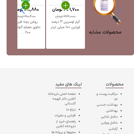
309,700
تومان
180,880
تومان
326,000
تومان
190,400
تومان
کرم اوسرین 3 درصد
روغن بچه فیروز
ک
اورلین 100 میلی لیتر
حاوی عصاره آلوئه ورا
محصولات مشابه
۲۰۰ ...
محصولات
لینک های مفید
مراقبت پوست و
صفحه اصلی
داروخانه
مو
آنلاین دکتر فهیمه
گلستانی
بهداشت جنسی
درباره ما
بهداشتی
قوانین و مقررات
مکمل غذایی
راهنمای خرید از
مکمل ورزشی
داروخانه آنلاین
آرایشی
مجوزها و پروانه ها