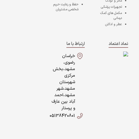
مادر و کودک
حفظ و رعایت حریم
تجهیزات پزشکی
شخصی مشتریان
مکمل های کمک
درمانی
عطر و ادکلن
نماد اعتماد
ارتباط با ما
خراسان
رضوی،
مشهد،بخش
مرکزی
شهرستان
مشهد،شهر
مشهد،احمد
آباد بین عارف
و پرستار
05138420801