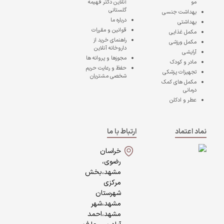
مو
آنلاین دکتر فهیمه
گلستانی
بهداشت جنسی
درباره ما
بهداشتی
قوانین و مقررات
مکمل غذایی
راهنمای خرید از
مکمل ورزشی
داروخانه آنلاین
آرایشی
مجوزها و پروانه ها
مادر و کودک
حفظ و رعایت حریم
تجهیزات پزشکی
شخصی مشتریان
مکمل های کمک
درمانی
عطر و ادکلن
نماد اعتماد
ارتباط با ما
خراسان
رضوی،
مشهد،بخش
مرکزی
شهرستان
مشهد،شهر
مشهد،احمد