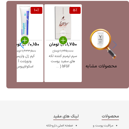
%
10
%
5
%
1,201,750
تومان
1,470,150
تومان
5
1,265,000
تومان
1,633,500
تومان
سرم ترمیم کننده لکه
کرم ژل واریس
ژل
های سفید پوست
ونوپلنت آ
پ
محصولات مشابه
bFGF ( ...
اسکولاپیوس
محصولات
لینک های مفید
مراقبت پوست و
صفحه اصلی
داروخانه