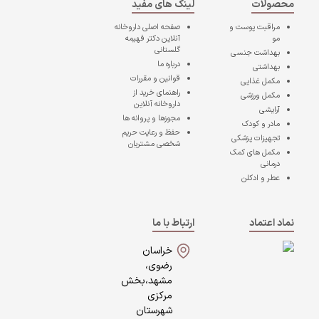
محصولات
لینک های مفید
مراقبت پوست و
صفحه اصلی
داروخانه
مو
آنلاین دکتر فهیمه
گلستانی
بهداشت جنسی
درباره ما
بهداشتی
قوانین و مقررات
مکمل غذایی
راهنمای خرید از
مکمل ورزشی
داروخانه آنلاین
آرایشی
مجوزها و پروانه ها
مادر و کودک
حفظ و رعایت حریم
تجهیزات پزشکی
شخصی مشتریان
مکمل های کمک
درمانی
عطر و ادکلن
نماد اعتماد
ارتباط با ما
خراسان
رضوی،
مشهد،بخش
مرکزی
شهرستان