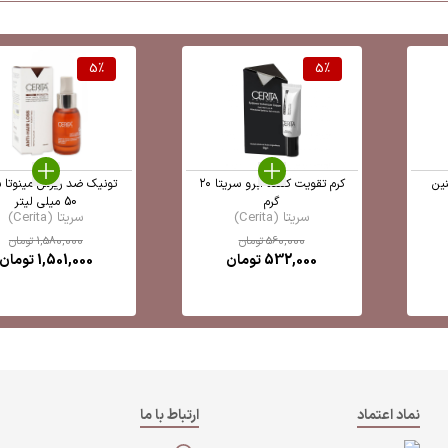
5
%
5
%
نین
کرم تقویت کننده ابرو سریتا ۲۰
تونیک ضد ریزش مینوتا س
گرم
50 میلی لیتر
سریتا (Cerita)
سریتا (Cerita)
560,000
تومان
1,580,000
تومان
532,000
تومان
1,501,000
تومان
نماد اعتماد
ارتباط با ما