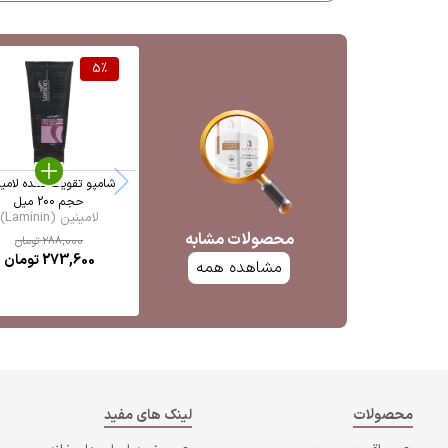
5
%
شامپو تقویت کننده لامی
حجم 200 میل
لامینین (Laminin)
محصولات مشابه
288,000
تومان
273,600
تومان
مشاهده همه
محصولات
لینک های مفید