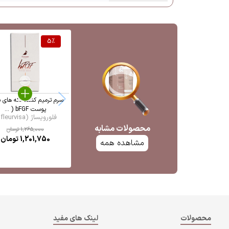
5
%
سرم ترمیم کننده لکه های 
پوست bFGF ( ...
فلورویساژ (fleurvisa ...
محصولات مشابه
1,265,000
تومان
1,201,750
تومان
مشاهده همه
محصولات
لینک های مفید