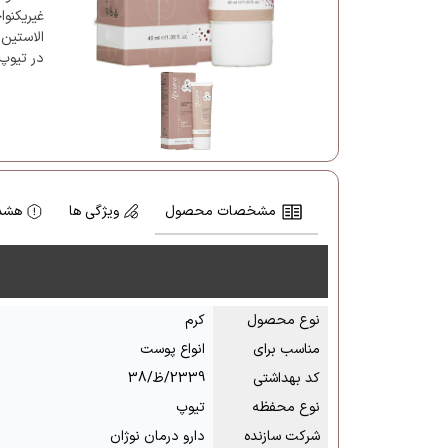
غیریکنو
الاستین،
در تیوپ های 40 میلی لیتری
مشخصات محصول
ویژگی ها
هشدا
نوع محصول
کرم
مناسب برای
انواع پوست
کد بهداشتی
2339/ظ/38
نوع محفظه
تیوپ
شرکت سازنده
دارو درمان نوژان