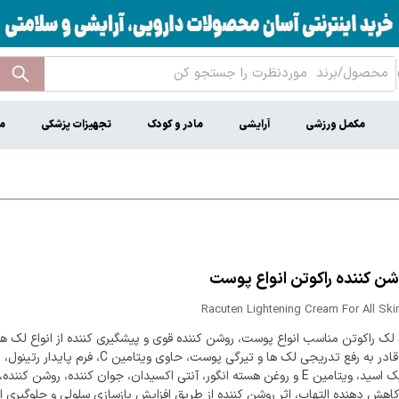
مکمل ورزشی
آرایشی
مادر و کودک
تجهیزات پزشکی
م
شن کننده راکوتن انواع پوست
Racuten Lightening Cream For All Sk
لک راکوتن مناسب انواع پوست، روشن کننده قوی و پیشگیری کننده از انواع لک ه
پوستی، قادر به رفع تدریجی لک ها و تیرگی پوست، حاوی ویتامین C، فرم پایدار رتینول،
گلایکولیک اسید، ویتامین E و روغن هسته انگور، آنتی اکسیدان، جوان کننده، روشن کن
کاهش دهنده التهاب، اثر روشن کننده از طریق افزایش بازسازی سلولی و جلوگیری ا