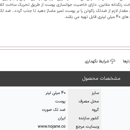
اخت رنگدانه ملانین، دارای خاصیت جوانسازی پوست از طریق تحریک ساخت کلا
 مقدار لازم از ضدلک راکوتن را بر پوست تمیز ماساژ دهید تا جذب گردد.، ضد لک
 قابل تهیه می باشد.
رها
شرایط نگهداری
مشخصات محصول
سایز
40 میلی لیتر
محل مصرف
پوست
گروه
ضد لک صورت
کشور سازنده
ایران
وبسایت مرجع
www.nojane.co