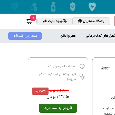
0
|
باشگاه مشتریان
ورود | ثبت نام
سفارش نسخه
کمل های کمک درمانی
عطر و ادکلن
ضمانت اصل بودن کالا
تایید و کنترل شده توسط دکتر
داروساز
357,000
تومان
%5
تخفیف
339,150
تومان
ای
افزودن به سبد خرید
نده، مرطوب
ز تجمع