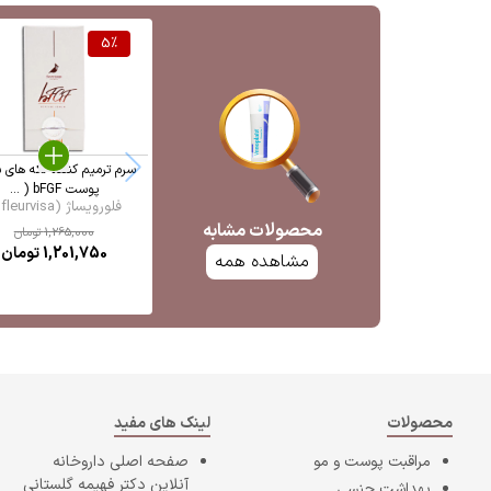
5
%
سرم ترمیم کننده لکه های 
پوست bFGF ( ...
فلورویساژ (fleurvisa ...
محصولات مشابه
1,265,000
تومان
1,201,750
تومان
مشاهده همه
محصولات
لینک های مفید
مراقبت پوست و مو
صفحه اصلی
داروخانه
آنلاین دکتر فهیمه گلستانی
بهداشت جنسی