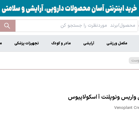
مکمل ورزشی
آرایشی
مادر و کودک
تجهیزات پزشکی
م
پوست
 واریس ونوپلنت آ اسکولاپیوس
Venoplant Cr