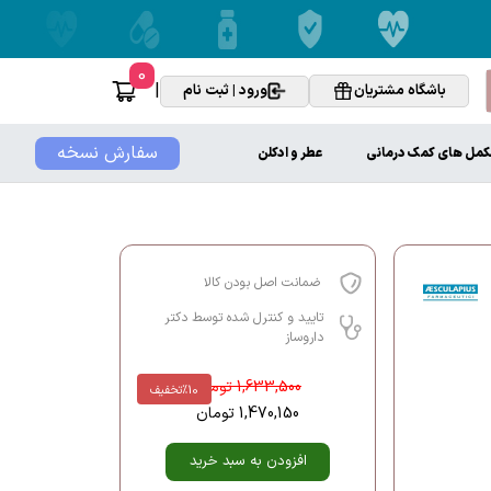
0
|
باشگاه مشتریان
ورود | ثبت نام
سفارش نسخه
کمل های کمک درمانی
عطر و ادکلن
ضمانت اصل بودن کالا
تایید و کنترل شده توسط دکتر
داروساز
1,633,500
تومان
%10
تخفیف
1,470,150
تومان
افزودن به سبد خرید