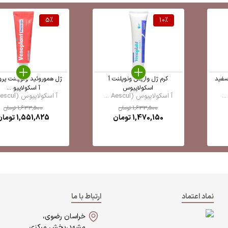
5
%
10
%
سفید
کرم ژل واریس ونوپلنت آ
ژل هموروئید ونوپلنت پرو
اسکولاپیوس
آ اسکولاپیو ...
آ اسکولاپیوس (Aescul ...
آ اسکولاپیوس (Aescul ...
1,633,500
تومان
1,633,500
تومان
1,470,150
تومان
1,551,825
تومان
نماد اعتماد
ارتباط با ما
خراسان رضوی،
مشهد،بخش مرکزی