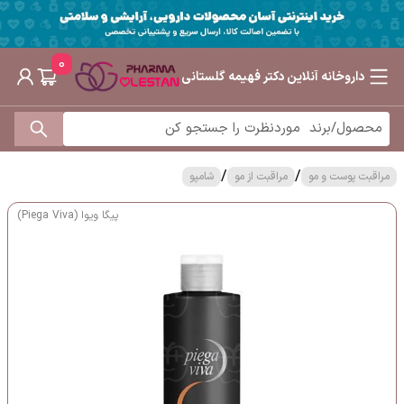
0
داروخانه آنلاین دکتر فهیمه گلستانی
/
/
مراقبت پوست و مو
مراقبت از مو
شامپو
پیگا ویوا (Piega Viva)