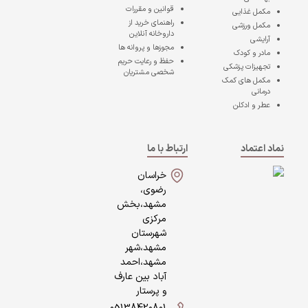
قوانین و مقررات
مکمل غذایی
راهنمای خرید از
مکمل ورزشی
داروخانه آنلاین
آرایشی
مجوزها و پروانه ها
مادر و کودک
حفظ و رعایت حریم
تجهیزات پزشکی
شخصی مشتریان
مکمل های کمک
درمانی
عطر و ادکلن
نماد اعتماد
ارتباط با ما
خراسان
رضوی،
مشهد،بخش
مرکزی
شهرستان
مشهد،شهر
مشهد،احمد
آباد بین عارف
و پرستار