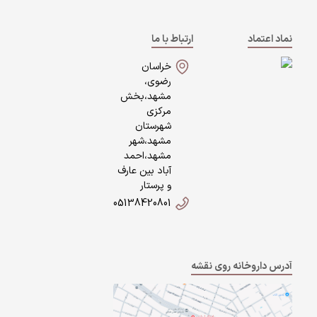
نماد اعتماد
ارتباط با ما
خراسان
رضوی،
مشهد،بخش
مرکزی
شهرستان
مشهد،شهر
مشهد،احمد
آباد بین عارف
و پرستار
05138420801
آدرس داروخانه روی نقشه