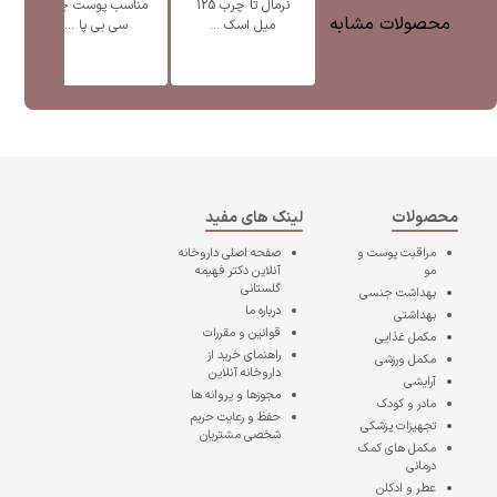
نرمال تا چرب 125
مناسب پوست چرب
محصولات مشابه
میل اسک ...
سی بی پا ...
محصولات
لینک های مفید
مراقبت پوست و
صفحه اصلی
داروخانه
مو
آنلاین دکتر فهیمه
گلستانی
بهداشت جنسی
درباره ما
بهداشتی
قوانین و مقررات
مکمل غذایی
راهنمای خرید از
مکمل ورزشی
داروخانه آنلاین
آرایشی
مجوزها و پروانه ها
مادر و کودک
حفظ و رعایت حریم
تجهیزات پزشکی
شخصی مشتریان
مکمل های کمک
درمانی
عطر و ادکلن