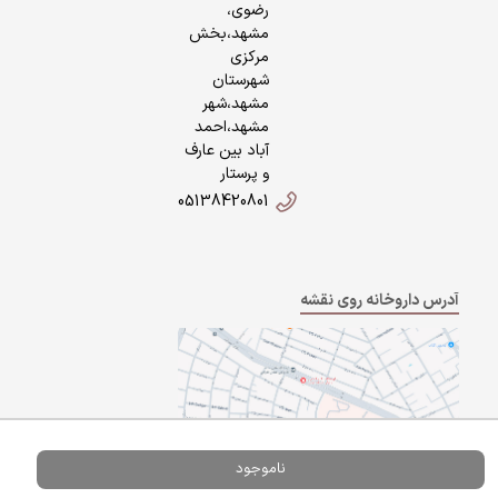
رضوی،
مشهد،بخش
مرکزی
شهرستان
مشهد،شهر
مشهد،احمد
آباد بین عارف
و پرستار
05138420801
آدرس داروخانه روی نقشه
ناموجود
Powered By
A Pluss