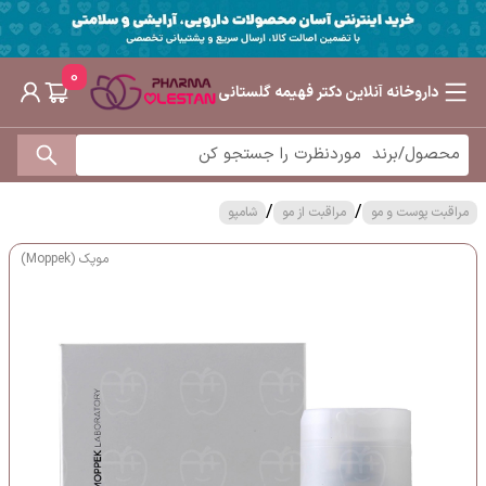
0
داروخانه آنلاین دکتر فهیمه گلستانی
/
/
مراقبت پوست و مو
مراقبت از مو
شامپو
موپک (Moppek)