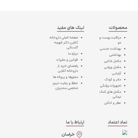
محصولات
لینک های مفید
مراقبت پوست و
صفحه اصلی
داروخانه
مو
آنلاین دکتر فهیمه
گلستانی
بهداشت جنسی
درباره ما
بهداشتی
قوانین و مقررات
مکمل غذایی
راهنمای خرید از
مکمل ورزشی
داروخانه آنلاین
آرایشی
مجوزها و پروانه ها
مادر و کودک
حفظ و رعایت حریم
تجهیزات پزشکی
شخصی مشتریان
مکمل های کمک
درمانی
عطر و ادکلن
نماد اعتماد
ارتباط با ما
خراسان