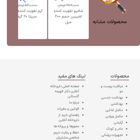
288,000
تومان
560,000
تومان
شامپو تقویت کننده
کرم تقویت کننده ابرو
لامینین حجم 200
سریتا ۲۰ گرم
محصولات مشابه
میل
محصولات
لینک های مفید
مراقبت پوست و
صفحه اصلی
داروخانه
مو
آنلاین دکتر فهیمه
گلستانی
بهداشت جنسی
درباره ما
بهداشتی
قوانین و مقررات
مکمل غذایی
راهنمای خرید از
مکمل ورزشی
داروخانه آنلاین
آرایشی
مجوزها و پروانه ها
مادر و کودک
حفظ و رعایت حریم
تجهیزات پزشکی
شخصی مشتریان