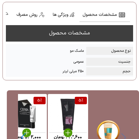
مشخصات محصول
ویژگی ها
روش مصرف
ش
مشخصات محصول
نوع محصول
ماسک مو
جنسیت
عمومی
حجم
250 میلی لیتر
%
5
%
5
%
273,600
تومان
532,000
تومان
0