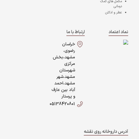
مکمل های کمک
درمانی
عطر و ادکلن
نماد اعتماد
ارتباط با ما
خراسان
رضوی،
مشهد،بخش
مرکزی
شهرستان
مشهد،شهر
مشهد،احمد
آباد بین عارف
و پرستار
05138420801
آدرس داروخانه روی نقشه