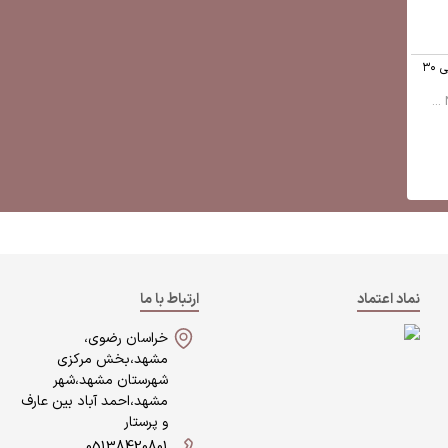
قرص دابل بول نیچرز اونلی ۳۰
نماد اعتماد
ارتباط با ما
خراسان رضوی،
مشهد،بخش مرکزی
شهرستان مشهد،شهر
مشهد،احمد آباد بین عارف
و پرستار
05138420801