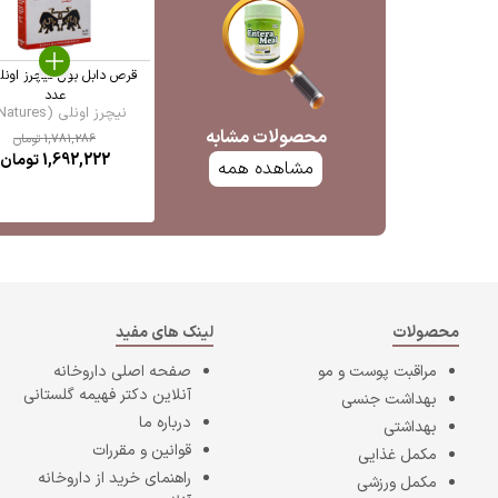
عدد
نیچرز اونلی (Natures ...
محصولات مشابه
1,781,286
تومان
1,692,222
تومان
مشاهده همه
محصولات
لینک های مفید
مراقبت پوست و مو
صفحه اصلی
داروخانه
آنلاین دکتر فهیمه گلستانی
بهداشت جنسی
درباره ما
بهداشتی
قوانین و مقررات
مکمل غذایی
راهنمای خرید از داروخانه
مکمل ورزشی