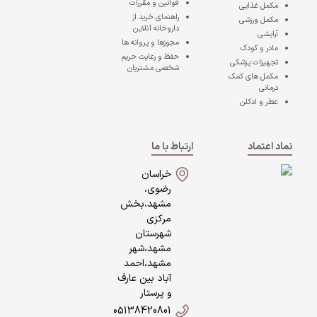
قوانین و مقررات
مکمل غذایی
راهنمای خرید از
مکمل ورزشی
داروخانه آنلاین
آرایشی
مجوزها و پروانه ها
مادر و کودک
حفظ و رعایت حریم
تجهیزات پزشکی
شخصی مشتریان
مکمل های کمک
درمانی
عطر و ادکلن
نماد اعتماد
ارتباط با ما
خراسان
رضوی،
مشهد،بخش
مرکزی
شهرستان
مشهد،شهر
مشهد،احمد
آباد بین عارف
و پرستار
05138420801