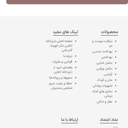
محصولات
لینک های مفید
مراقبت پوست و
صفحه اصلی
داروخانه
مو
آنلاین دکتر فهیمه
گلستانی
بهداشت جنسی
درباره ما
بهداشتی
قوانین و مقررات
مکمل غذایی
راهنمای خرید از
مکمل ورزشی
داروخانه آنلاین
آرایشی
مجوزها و پروانه ها
مادر و کودک
حفظ و رعایت حریم
تجهیزات پزشکی
شخصی مشتریان
مکمل های کمک
درمانی
عطر و ادکلن
نماد اعتماد
ارتباط با ما