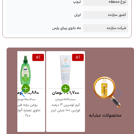
نوع محفظه
تیوپ
کشور سازنده
ایران
شرکت سازنده
ماه بانوی زیبای پارس
%
5
%
5
%
309,700
تومان
180,880
تومان
326,000
تومان
190,400
تومان
کرم اوسرین 3 درصد
روغن بچه فیروز
ک
اورلین 100 میلی لیتر
حاوی عصاره آلوئه ورا
محصولات مشابه
۲۰۰ ...