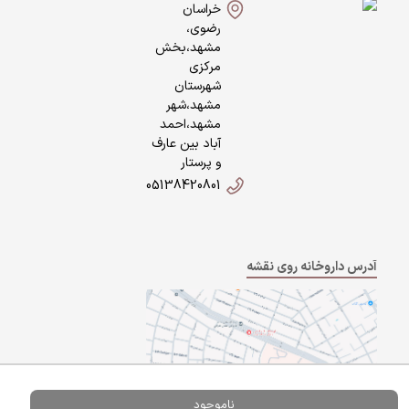
خراسان
رضوی،
مشهد،بخش
مرکزی
شهرستان
مشهد،شهر
مشهد،احمد
آباد بین عارف
و پرستار
05138420801
آدرس داروخانه روی نقشه
ناموجود