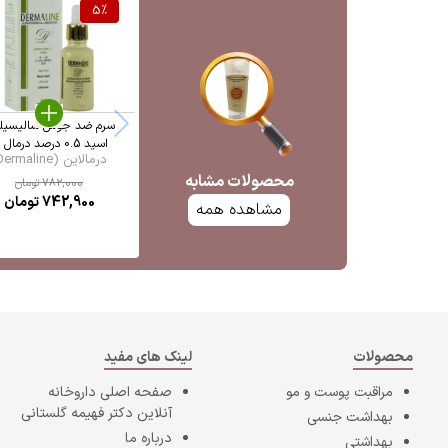
5
%
سرم ضد جوش سالیسیل
اسید 0.5 درصد درمال ...
درمالاین (Dermaline)
محصولات مشابه
782,000
تومان
742,900
تومان
مشاهده همه
محصولات
لینک های مفید
مراقبت پوست و مو
صفحه اصلی
داروخانه
آنلاین دکتر فهیمه گلستانی
بهداشت جنسی
درباره ما
بهداشتی