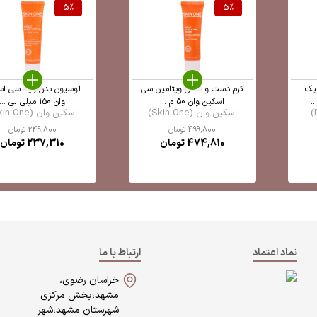
5
%
5
%
یک
کرم دست و ناخن ویتامین سی
لوسیون بدن ویتا سی اس
اسکین وان 50 م ...
وان 150 میلی لی ...
اسکین وان (Skin One)
اسکین وان (Skin One)
499,800
تومان
249,800
تومان
474,810
تومان
237,310
تومان
نماد اعتماد
ارتباط با ما
خراسان رضوی،
مشهد،بخش مرکزی
شهرستان مشهد،شهر