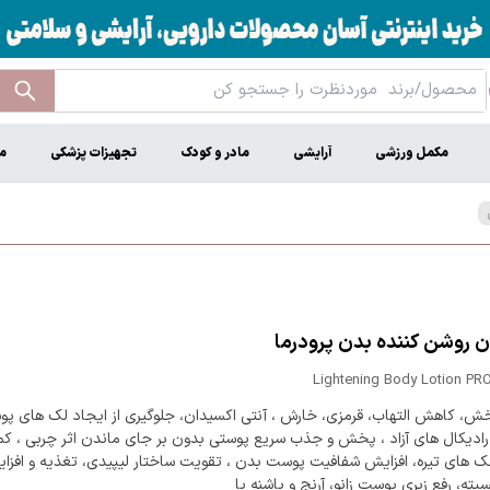
مکمل ورزشی
آرایشی
مادر و کودک
تجهیزات پزشکی
م
 روشن کننده بدن پرودرما
Lightening Body Lotion P
بخش، کاهش التهاب، قرمزی، خارش ، آنتی اکسیدان، جلوگیری از ایجاد لک های پو
 رادیکال های آزاد ، پخش و جذب سریع پوستی بدون بر جای ماندن اثر چربی ، ک
 های تیره، افزایش شفافیت پوست بدن ، تقویت ساختار لیپیدی، تغذیه و افزا
سیته، رفع زبری پوست زانو، آرنج و پاشنه پا