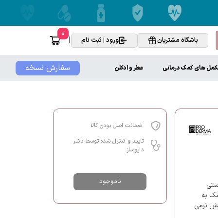
0
|
باشگاه مشتریان
ورود | ثبت نام
سفارش نسخه
کمل های کمک درمانی
عطر و ادکلن
ضمانت اصل بودن کالا
تایید و کنترل شده توسط دکتر
داروساز
ناموجود
ستی
مک به
یش نرمی