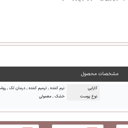
مشخصات محصول
کارایی
نرم کننده , ترمیم کننده , درمان لک , روش
نوع پوست
خشک , معمولی