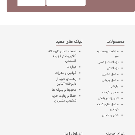
محصولات
لینک های مفید
مراقبت پوست و
صفحه اصلی
داروخانه
مو
آنلاین دکتر فهیمه
گلستانی
بهداشت جنسی
درباره ما
بهداشتی
قوانین و مقررات
مکمل غذایی
راهنمای خرید از
مکمل ورزشی
داروخانه آنلاین
آرایشی
مجوزها و پروانه ها
مادر و کودک
حفظ و رعایت حریم
تجهیزات پزشکی
شخصی مشتریان
مکمل های کمک
درمانی
عطر و ادکلن
نماد اعتماد
ارتباط با ما