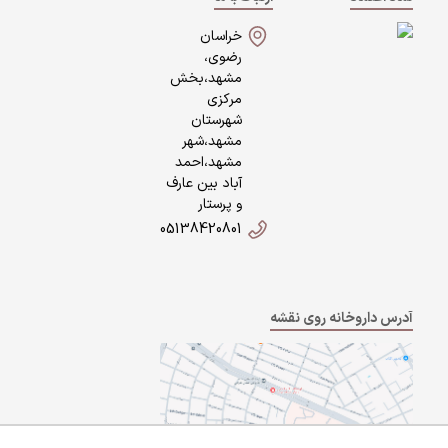
خراسان
رضوی،
مشهد،بخش
مرکزی
شهرستان
مشهد،شهر
مشهد،احمد
آباد بین عارف
و پرستار
05138420801
آدرس داروخانه روی نقشه