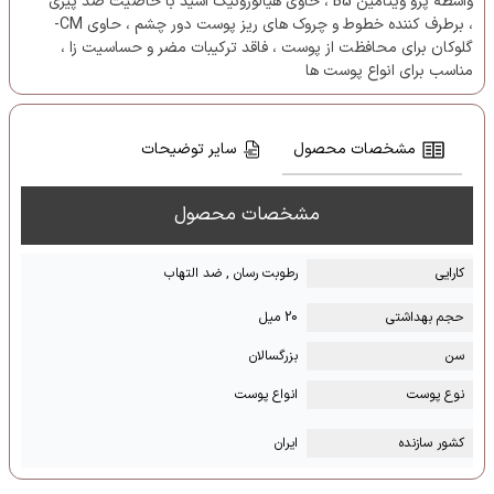
واسطه پرو ویتامین B5 ، حاوی هیالورونیک اسید با خاصیت ضد پیری
، برطرف کننده خطوط و چروک های ریز پوست دور چشم ، حاوی CM-
گلوکان برای محافظت از پوست ، فاقد ترکیبات مضر و حساسیت زا ،
مناسب برای انواع پوست ها
مشخصات محصول
سایر توضیحات
مشخصات محصول
کارایی
رطوبت رسان , ضد التهاب
حجم بهداشتی
20 میل
سن
بزرگسالان
نوع پوست
انواع پوست
کشور سازنده
ایران