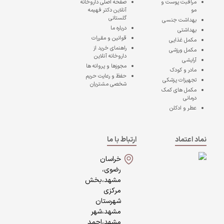
مراقبت پوست و
صفحه اصلی
داروخانه
مو
آنلاین دکتر فهیمه
گلستانی
بهداشت جنسی
درباره ما
بهداشتی
قوانین و مقررات
مکمل غذایی
راهنمای خرید از
مکمل ورزشی
داروخانه آنلاین
آرایشی
مجوزها و پروانه ها
مادر و کودک
حفظ و رعایت حریم
تجهیزات پزشکی
شخصی مشتریان
مکمل های کمک
درمانی
عطر و ادکلن
نماد اعتماد
ارتباط با ما
خراسان
رضوی،
مشهد،بخش
مرکزی
شهرستان
مشهد،شهر
مشهد،احمد