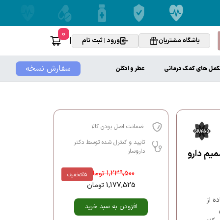
0
|
باشگاه مشتریان
ورود | ثبت نام
سفارش نسخه
کمل های کمک درمانی
عطر و ادکلن
ضمانت اصل بودن کالا
تایید و کنترل شده توسط دکتر
داروساز
گسالان MFB سیوند 120 ml پارت شمیم دارو
1,239,500
تومان
%5
تخفیف
1,177,525
تومان
فاده از
افزودن به سبد خرید