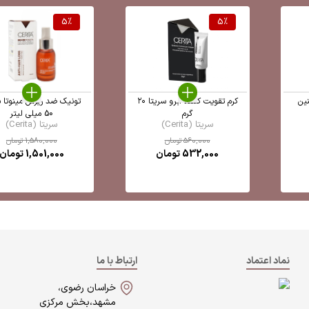
5
%
5
%
نین
کرم تقویت کننده ابرو سریتا ۲۰
تونیک ضد ریزش مینوتا س
گرم
50 میلی لیتر
سریتا (Cerita)
سریتا (Cerita)
560,000
تومان
1,580,000
تومان
532,000
تومان
1,501,000
تومان
نماد اعتماد
ارتباط با ما
خراسان رضوی،
مشهد،بخش مرکزی