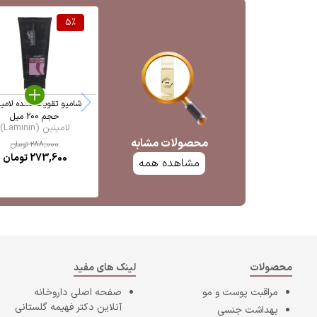
5
%
شامپو تقویت کننده لامی
حجم 200 میل
لامینین (Laminin)
محصولات مشابه
288,000
تومان
273,600
تومان
مشاهده همه
محصولات
لینک های مفید
مراقبت پوست و مو
صفحه اصلی
داروخانه
آنلاین دکتر فهیمه گلستانی
بهداشت جنسی