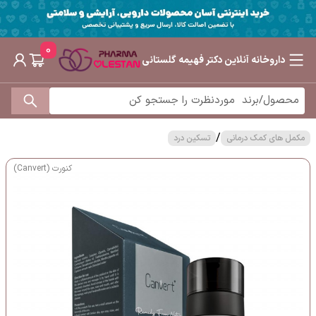
0
داروخانه آنلاین دکتر فهیمه گلستانی
/
مکمل های کمک درمانی
تسکین درد
کنورت (Canvert)