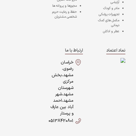
آرایشی
مجوزها و پروانه ها
مادر و کودک
حفظ و رعایت حریم
تجهیزات پزشکی
شخصی مشتریان
مکمل های کمک
درمانی
عطر و ادکلن
نماد اعتماد
ارتباط با ما
خراسان
رضوی،
مشهد،بخش
مرکزی
شهرستان
مشهد،شهر
مشهد،احمد
آباد بین عارف
و پرستار
05138420801